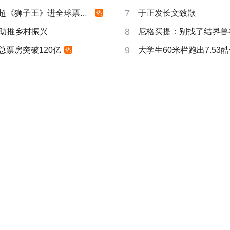
7
《狮子王》进全球票房前10
于正发长文致歉
热
8
续助推乡村振兴
尼格买提：别找了结界兽
9
总票房突破120亿
大学生60米栏跑出7.53
热