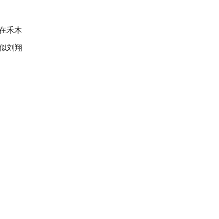
在禾木
酷似刘翔