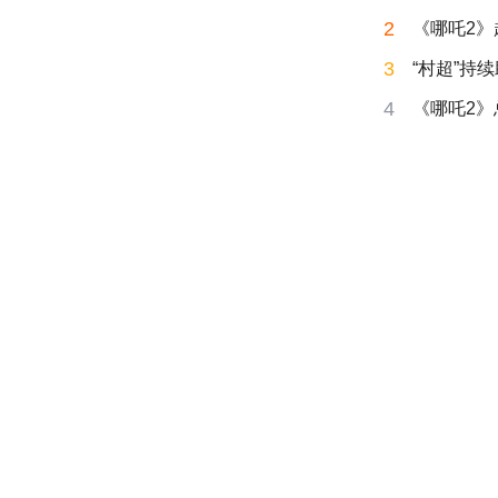
2
《哪吒2》超
3
“村超”持
4
《哪吒2》